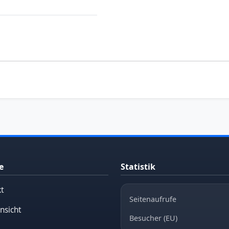
e
Statistik
t
Seitenaufrufe
nsicht
Besucher (EU)