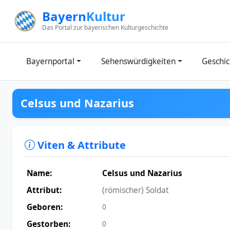
Zum Inhalt springen
Bayern
Kultur
Das Portal zur bayerischen Kulturgeschichte
Bayernportal
Sehenswürdigkeiten
Geschic
Celsus und Nazarius
Viten & Attribute
Name:
Celsus und Nazarius
Attribut:
(römischer) Soldat
Geboren:
0
Gestorben:
0