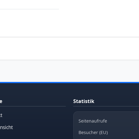
e
Statistik
t
Seitenaufrufe
nsicht
Besucher (EU)