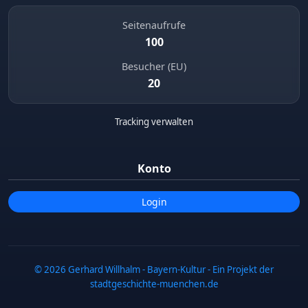
Seitenaufrufe
100
Besucher (EU)
20
Tracking verwalten
Mariensäule
Marienplatz
19 m
Konto
Login
© 2026 Gerhard Willhalm - Bayern-Kultur - Ein Projekt der
Kriegsgedenktafel Rathaus
stadtgeschichte-muenchen.de
Marienplatz
35 m