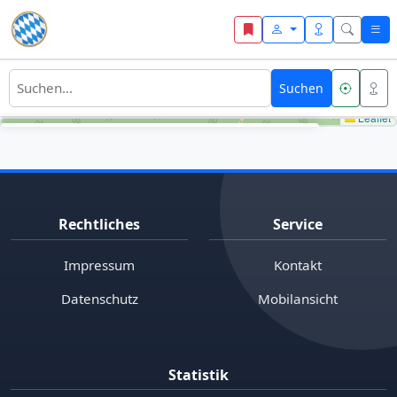
Zum Inhalt springen
Suchen
Leaflet
+
Umkreis
200 m
−
1 Treffer im Umkreis
Rechtliches
Service
Impressum
Kontakt
Datenschutz
Mobilansicht
Kehlsteinhaus
Statistik
0 m