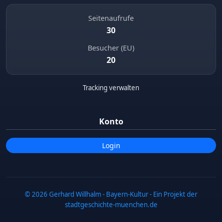
Seitenaufrufe
30
Besucher (EU)
20
Kriegergedenktafel in Türkenfeld
Tracking verwalten
Schloßstraße
62 m
Konto
Login
Mariä Himmelfahrt
© 2026 Gerhard Willhalm - Bayern-Kultur - Ein Projekt der
Bahnhofstraße
stadtgeschichte-muenchen.de
69 m