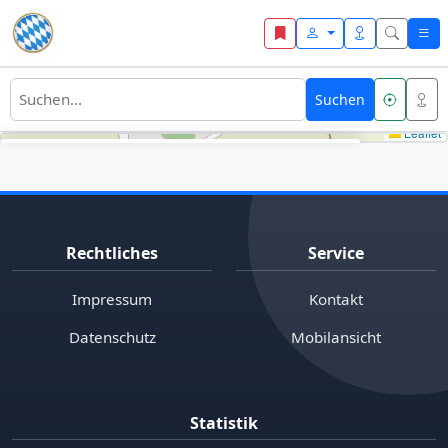
Zum Inhalt springen
Suchen
Leaflet
+
Umkreis
200 m
−
3 Treffer im Umkreis
Rechtliches
Service
Impressum
Kontakt
Datenschutz
Mobilansicht
Fuggerschloss Türkenfeld
Statistik
0 m