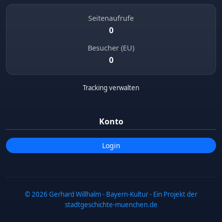
Seitenaufrufe
0
Besucher (EU)
0
Tracking verwalten
Votivtafel - Zweiter Weltkrieg
Halbmeile
0 m
Konto
Login
© 2026 Gerhard Willhalm - Bayern-Kultur - Ein Projekt der
Wallfahrtskirche Zur Schmerzhaften
stadtgeschichte-muenchen.de
Muttergottes