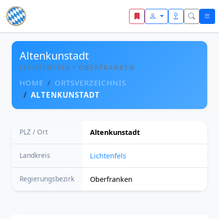
Zum Inhalt springen
Altenkunstadt
LICHTENFELS • OBERFRANKEN
HOME
ORTSVERZEICHNIS
ALTENKUNSTADT
PLZ / Ort
Altenkunstadt
Landkreis
Lichtenfels
Regierungsbezirk
Oberfranken