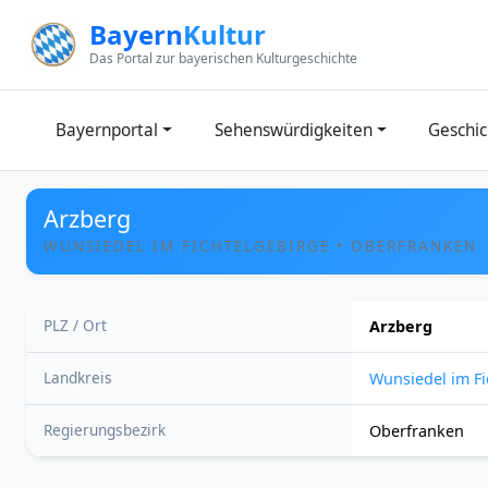
Zum Inhalt springen
Bayern
Kultur
Das Portal zur bayerischen Kulturgeschichte
Bayernportal
Sehenswürdigkeiten
Geschic
Arzberg
WUNSIEDEL IM FICHTELGEBIRGE • OBERFRANKEN
PLZ / Ort
Arzberg
Landkreis
Wunsiedel im Fi
Regierungsbezirk
Oberfranken