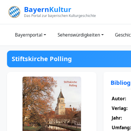
Zum Inhalt springen
Bayern
Kultur
Das Portal zur bayerischen Kulturgeschichte
Bayernportal
Sehenswürdigkeiten
Geschic
Stiftskirche Polling
Biblio
Autor:
Verlag:
Jahr:
Umfang: