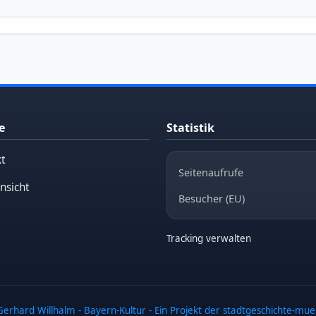
e
Statistik
t
Seitenaufrufe
nsicht
Besucher (EU)
Tracking verwalten
erhard Willhalm - Bayern-Kultur - Ein Projekt der stadtgeschichte-mu