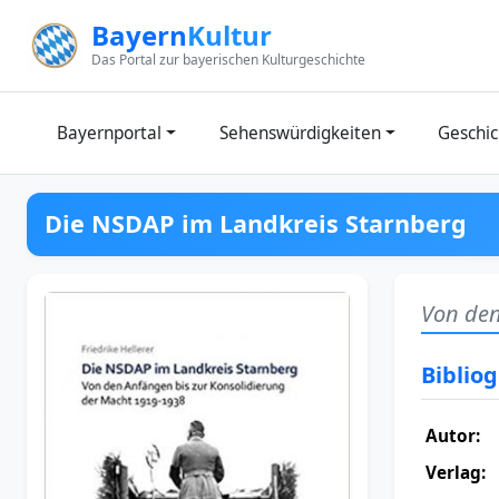
Zum Inhalt springen
Bayern
Kultur
Das Portal zur bayerischen Kulturgeschichte
Bayernportal
Sehenswürdigkeiten
Geschic
Die NSDAP im Landkreis Starnberg
Von den
Biblio
Autor:
Verlag: