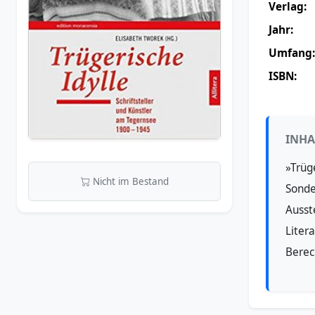
Verlag:
Jahr:
Umfang:
ISBN:
INHA
»Trüg
Nicht im Bestand
Sonde
Ausst
Litera
Berec