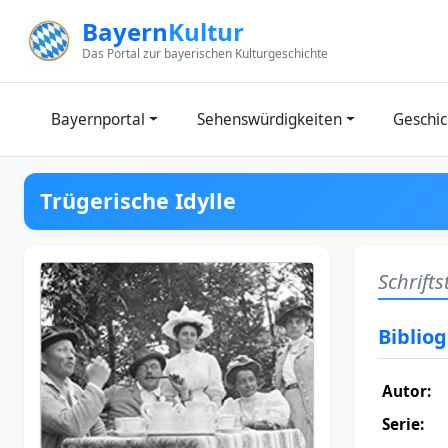
Zum Inhalt springen
Bayern
Kultur
Das Portal zur bayerischen Kulturgeschichte
Bayernportal
Sehenswürdigkeiten
Geschic
Trügerische Idylle
Schrift
Biblio
Autor:
Serie: