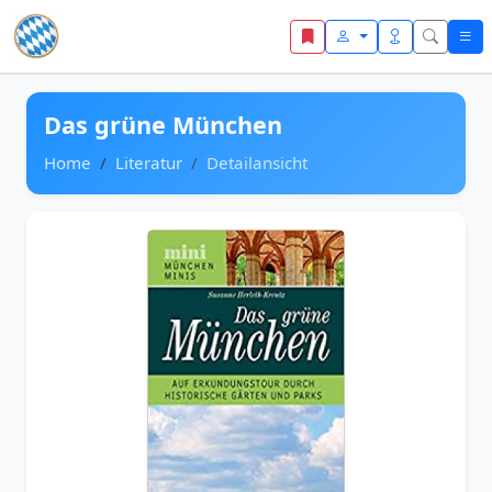
Zum Inhalt springen
Das grüne München
Home
Literatur
Detailansicht