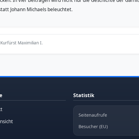
cken. In vier Beiträgen wird nicht nur die Geschichte der Garni
tatt Johann Michaels beleuchtet.
Kurfürst Maximilian I.
e
Statistik
t
Seitenaufrufe
nsicht
Besucher (EU)