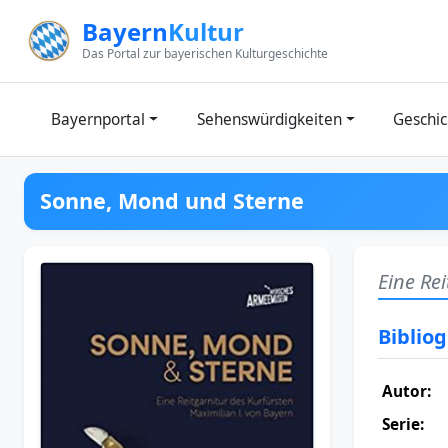
Zum Inhalt springen
Bayern
Kultur
Das Portal zur bayerischen Kulturgeschichte
Bayernportal
Sehenswürdigkeiten
Geschic
Sonne, Mond und Sterne
Eine Re
Biblio
Autor:
Serie: