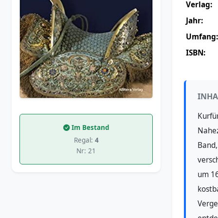
Verlag:
Jahr:
Umfang:
ISBN:
INHA
Kurfü
Im Bestand
Nahez
Regal:
4
Band,
Nr: 21
versc
um 16
kostb
Verge