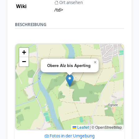
Ort ansehen
Wiki
/td>
BESCHREIBUNG
+
−
×
Obere Alz bis Aperting
Leaflet
|
© OpenStreetMap
Fotos in der Umgebung