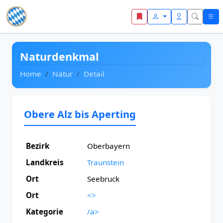
Zum Inhalt springen
Naturdenkmal
Home
Natur
Detail
Obere Alz bis Aperting
Bezirk
Oberbayern
Landkreis
Traunstein
Ort
Seebruck
Ort
<>
Kategorie
/a>