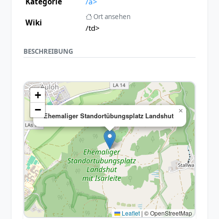
Kategorie
/a>
Ort ansehen
Wiki
/td>
BESCHREIBUNG
+
−
×
Ehemaliger Standortübungsplatz Landshut
Leaflet
|
© OpenStreetMap