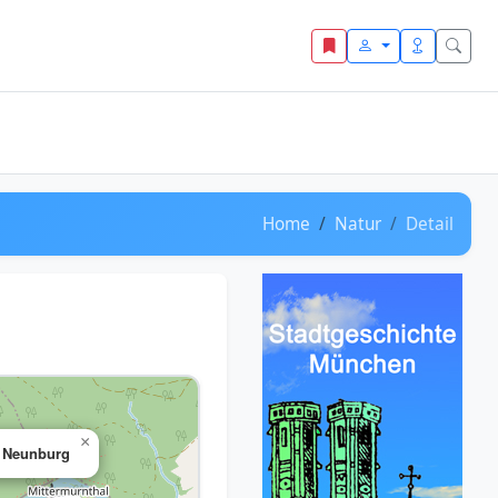
Home
Natur
Detail
×
 Neunburg