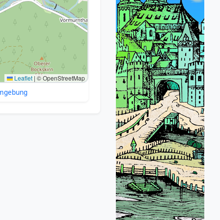
Leaflet
|
© OpenStreetMap
Umgebung