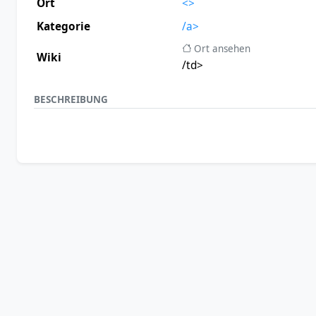
Ort
<>
Kategorie
/a>
Ort ansehen
Wiki
/td>
BESCHREIBUNG