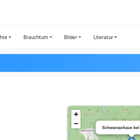
hte
Brauchtum
Bilder
Literatur
+
−
Schwarzachaue bei