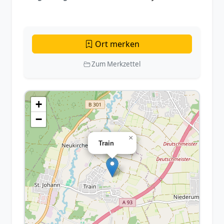
Ort merken
Zum Merkzettel
+
−
×
Train