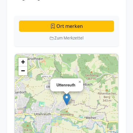
Ort merken
Zum Merkzettel
+
−
×
Uttenreuth