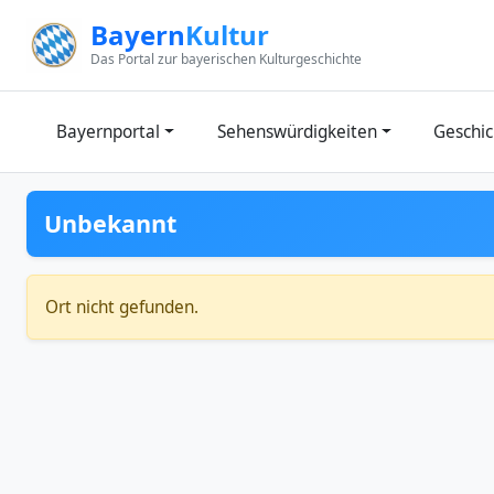
Zum Inhalt springen
Bayern
Kultur
Das Portal zur bayerischen Kulturgeschichte
Bayernportal
Sehenswürdigkeiten
Geschic
Unbekannt
Ort nicht gefunden.