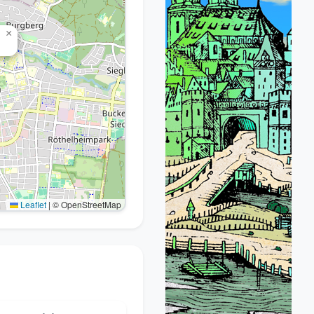
×
Leaflet
|
© OpenStreetMap