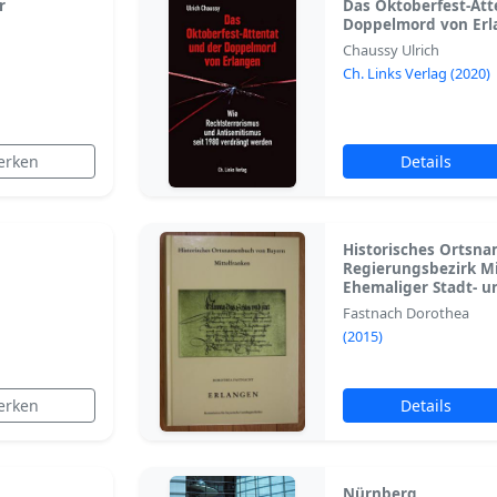
r
Das Oktoberfest-Att
Doppelmord von Er
Chaussy Ulrich
Ch. Links Verlag (2020)
erken
Details
Historisches Ortsn
Regierungsbezirk Mi
Ehemaliger Stadt- u
Fastnach Dorothea
(2015)
erken
Details
Nürnberg