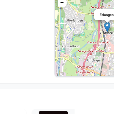
−
Erlangen