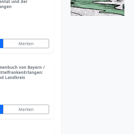
entat und der
langen
Merken
amenbuch von Bayern /
ttelfrankenErlangen:
nd Landkreis
Merken