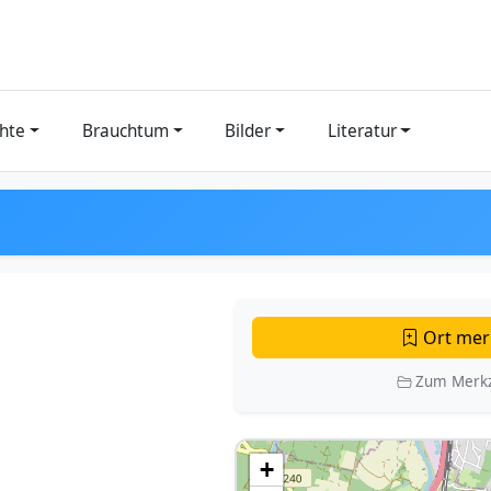
hte
Brauchtum
Bilder
Literatur
Ort mer
Zum Merkz
+