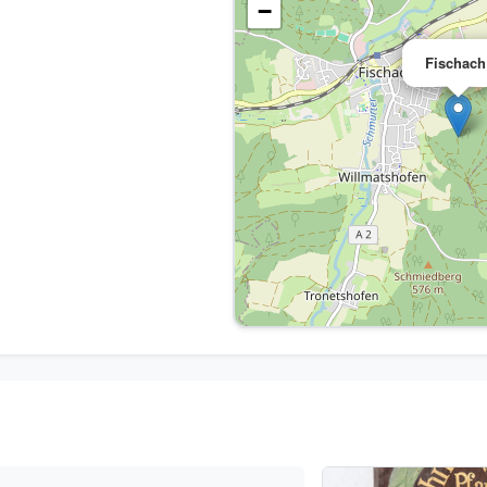
−
Fischach