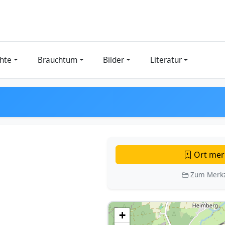
hte
Brauchtum
Bilder
Literatur
Ort mer
Zum Merkz
+