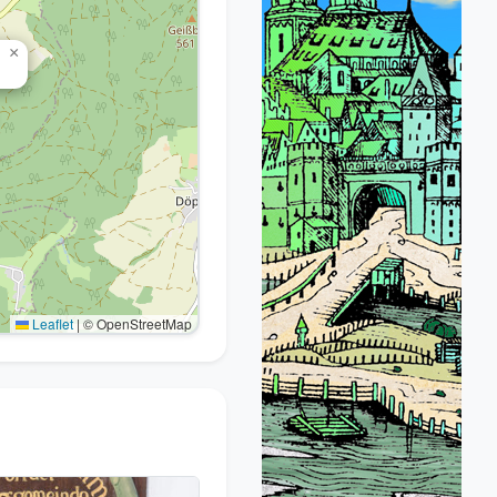
×
Leaflet
|
© OpenStreetMap