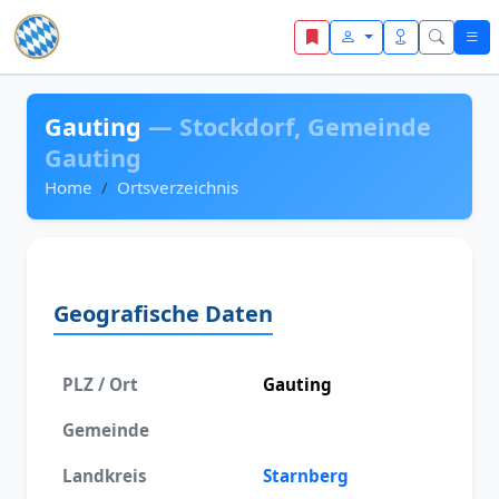
Zum Inhalt springen
Gauting
— Stockdorf, Gemeinde
Gauting
Home
Ortsverzeichnis
Geografische Daten
PLZ / Ort
Gauting
Gemeinde
Landkreis
Starnberg