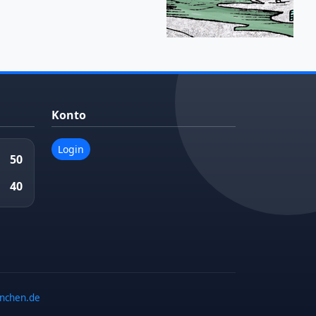
Konto
Login
50
40
enchen.de