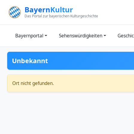
Zum Inhalt springen
Bayern
Kultur
Das Portal zur bayerischen Kulturgeschichte
Bayernportal
Sehenswürdigkeiten
Geschic
Unbekannt
Ort nicht gefunden.