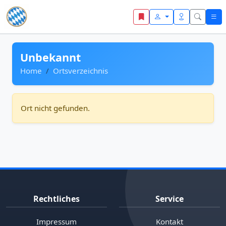
Zum Inhalt springen
Unbekannt
Home
Ortsverzeichnis
Ort nicht gefunden.
Rechtliches
Service
Impressum
Kontakt