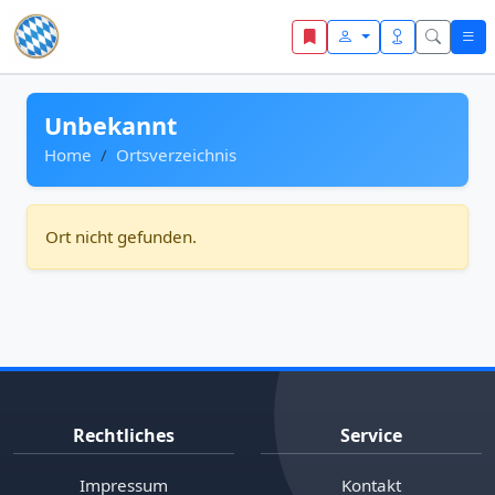
Zum Inhalt springen
Unbekannt
Home
Ortsverzeichnis
Ort nicht gefunden.
Rechtliches
Service
Impressum
Kontakt