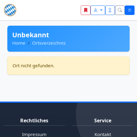
Zum Inhalt springen
Unbekannt
Home
Ortsverzeichnis
Ort nicht gefunden.
Rechtliches
Service
Impressum
Kontakt