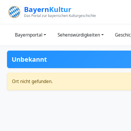
Zum Inhalt springen
Bayern
Kultur
Das Portal zur bayerischen Kulturgeschichte
Bayernportal
Sehenswürdigkeiten
Geschic
Unbekannt
Ort nicht gefunden.