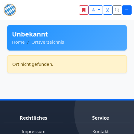
Zum Inhalt springen
Unbekannt
Home
Ortsverzeichnis
Ort nicht gefunden.
Rechtliches
Service
Impressum
Kontakt