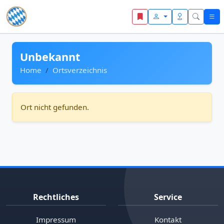
Zum Inhalt springen
Unbekannt
Home
Ortsverzeichnis
Ort nicht gefunden.
Rechtliches
Service
Impressum
Kontakt