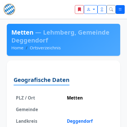
Zum Inhalt springen
Metten
— Lehmberg, Gemeinde
Deggendorf
Home
Ortsverzeichnis
Geografische Daten
PLZ / Ort
Metten
Gemeinde
Landkreis
Deggendorf