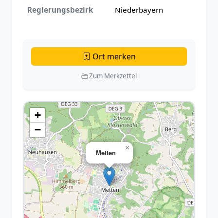
Regierungsbezirk
Niederbayern
Ort merken
Zum Merkzettel
+
−
×
Metten