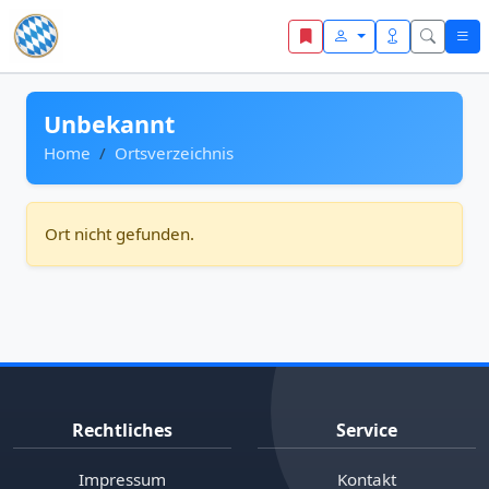
Zum Inhalt springen
Unbekannt
Home
Ortsverzeichnis
Ort nicht gefunden.
Rechtliches
Service
Impressum
Kontakt