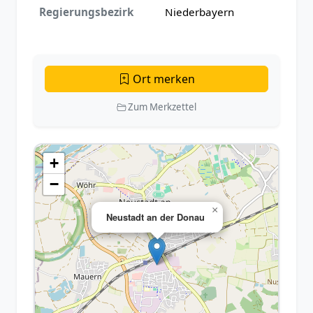
Regierungsbezirk
Niederbayern
Ort merken
Zum Merkzettel
+
−
×
Neustadt an der Donau