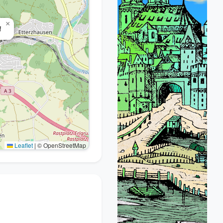
×
f
Leaflet
|
© OpenStreetMap