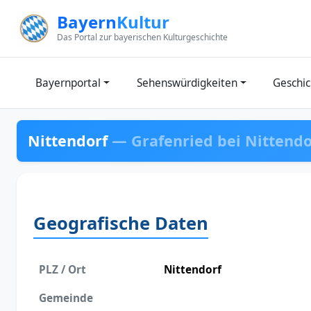
Zum Inhalt springen
Bayern
Kultur
Das Portal zur bayerischen Kulturgeschichte
Bayernportal
Sehenswürdigkeiten
Geschic
Nittendorf
— Grafenried bei Nittendo
Geografische Daten
PLZ / Ort
Nittendorf
Gemeinde