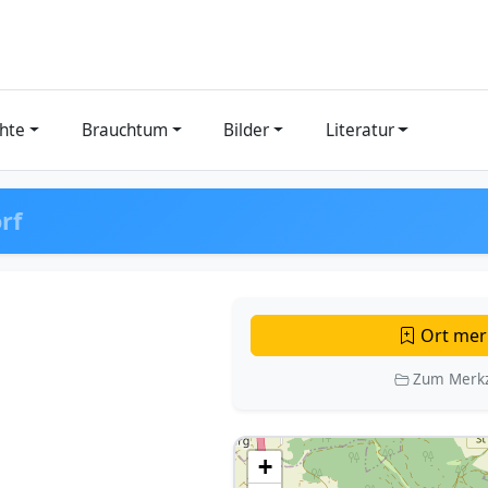
hte
Brauchtum
Bilder
Literatur
rf
Ort mer
Zum Merkz
+