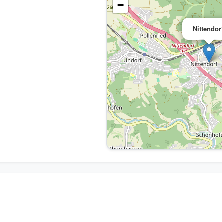
−
Nittendor