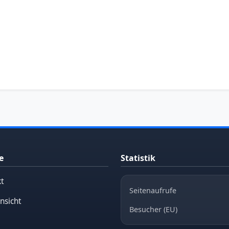
e
Statistik
t
Seitenaufrufe
nsicht
Besucher (EU)