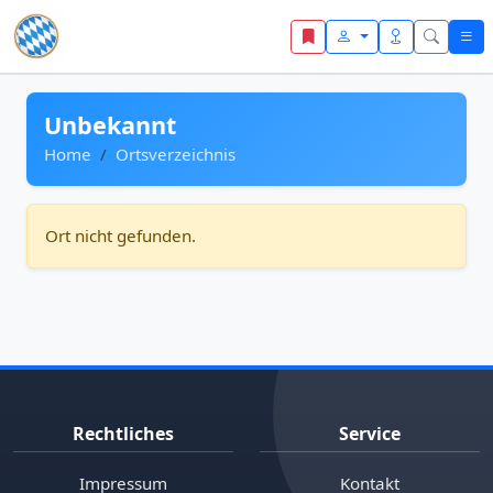
Zum Inhalt springen
Unbekannt
Home
Ortsverzeichnis
Ort nicht gefunden.
Rechtliches
Service
Impressum
Kontakt