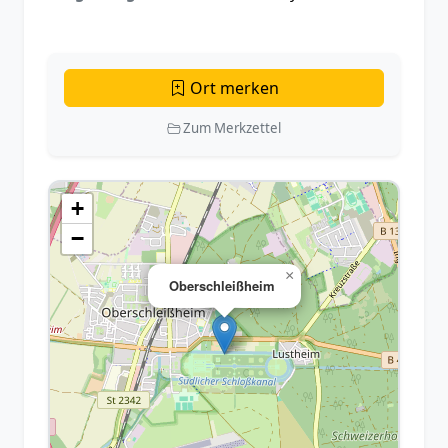
Ort merken
Zum Merkzettel
+
−
×
Oberschleißheim