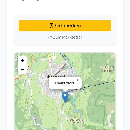
Ort merken
Zum Merkzettel
+
−
×
Oberstdorf