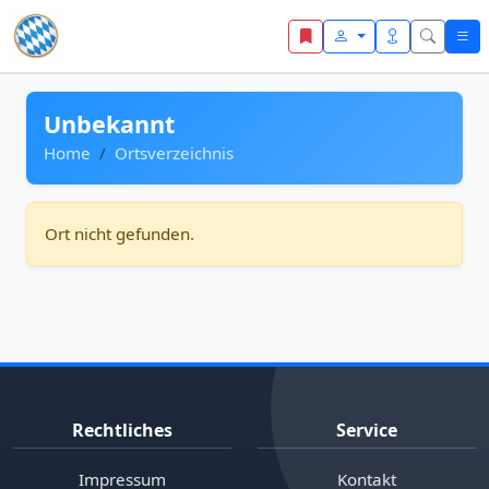
Zum Inhalt springen
Unbekannt
Home
Ortsverzeichnis
Ort nicht gefunden.
Rechtliches
Service
Impressum
Kontakt