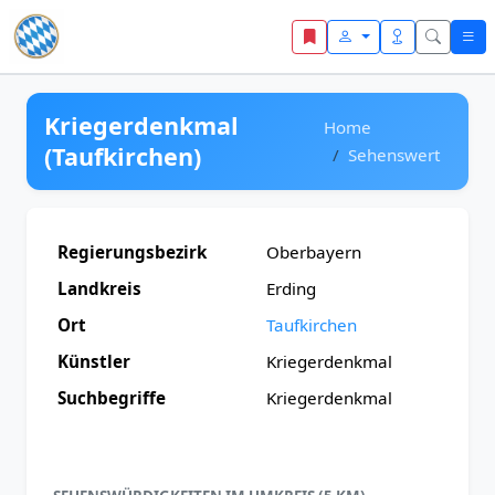
Zum Inhalt springen
Kriegerdenkmal
Home
(Taufkirchen)
Sehenswert
Regierungsbezirk
Oberbayern
Landkreis
Erding
Ort
Taufkirchen
Künstler
Kriegerdenkmal
Suchbegriffe
Kriegerdenkmal