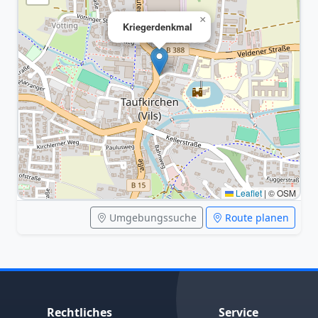
×
Kriegerdenkmal
Leaflet
|
© OSM
Umgebungssuche
Route planen
Rechtliches
Service