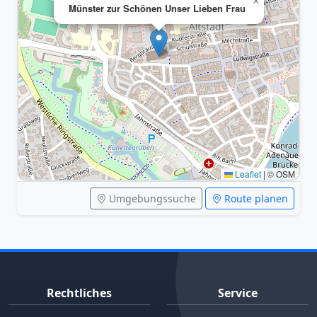
×
Münster zur Schönen Unser Lieben Frau
Leaflet
|
© OSM
Umgebungssuche
Route planen
Rechtliches
Service