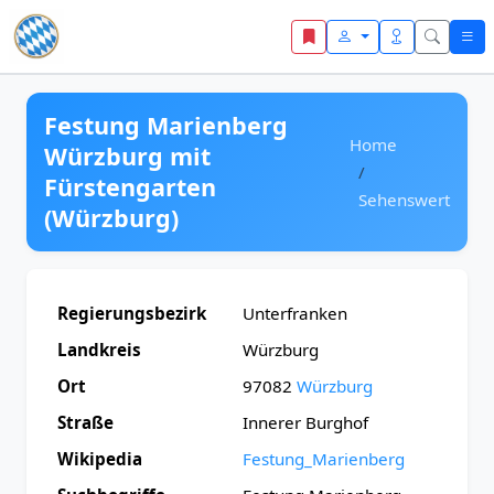
Zum Inhalt springen
Festung Marienberg
Home
Würzburg mit
Fürstengarten
Sehenswert
(Würzburg)
Regierungsbezirk
Unterfranken
Landkreis
Würzburg
Ort
97082
Würzburg
Straße
Innerer Burghof
Wikipedia
Festung_Marienberg