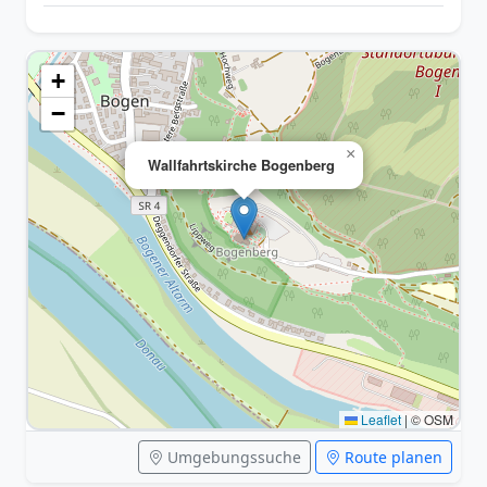
+
−
×
Wallfahrtskirche Bogenberg
Leaflet
|
© OSM
Umgebungssuche
Route planen