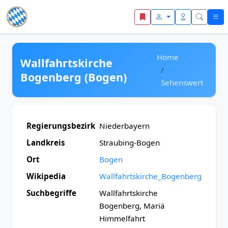
Zum Inhalt springen
Home
Wallfahrtskirche
Bogenberg (Bogen)
Sehenswert
Regierungsbezirk
Niederbayern
Landkreis
Straubing-Bogen
Ort
Bogen
Wikipedia
Wallfahrtskirche_Bogenberg
Suchbegriffe
Wallfahrtskirche
Bogenberg, Mariä
Himmelfahrt