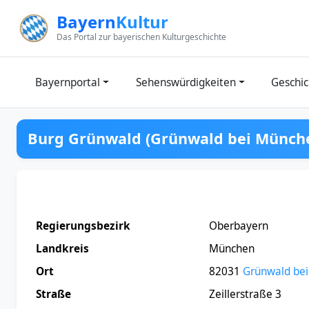
Zum Inhalt springen
Bayern
Kultur
Das Portal zur bayerischen Kulturgeschichte
Bayernportal
Sehenswürdigkeiten
Geschic
Burg Grünwald (Grünwald bei Münch
Regierungsbezirk
Oberbayern
Landkreis
München
Ort
82031
Grünwald be
Straße
Zeillerstraße 3