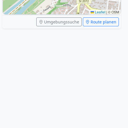
Leaflet
|
© OSM
Umgebungssuche
Route planen