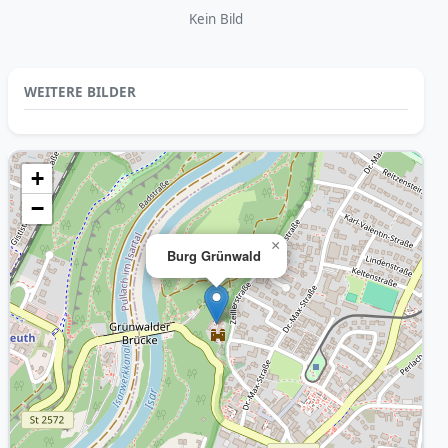
Kein Bild
WEITERE BILDER
+
−
×
Burg Grünwald