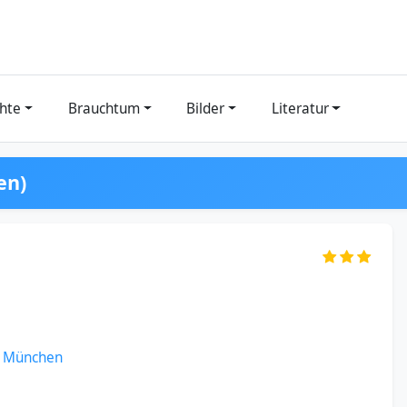
hte
Brauchtum
Bilder
Literatur
en)
i München