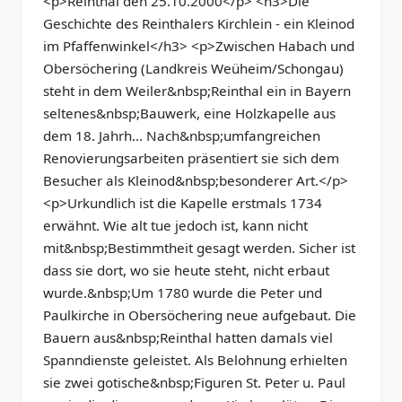
<p>Reinthal den 25.10.2000</p> <h3>Die
Geschichte des Reinthalers Kirchlein - ein Kleinod
im Pfaffenwinkel</h3> <p>Zwischen Habach und
Obersöchering (Landkreis Weüheim/Schongau)
steht in dem Weiler&nbsp;Reinthal ein in Bayern
seltenes&nbsp;Bauwerk, eine Holzkapelle aus
dem 18. Jahrh... Nach&nbsp;umfangreichen
Renovierungsarbeiten präsentiert sie sich dem
Besucher als Kleinod&nbsp;besonderer Art.</p>
<p>Urkundlich ist die Kapelle erstmals 1734
erwähnt. Wie alt tue jedoch ist, kann nicht
mit&nbsp;Bestimmtheit gesagt werden. Sicher ist
dass sie dort, wo sie heute steht, nicht erbaut
wurde.&nbsp;Um 1780 wurde die Peter und
Paulkirche in Obersöchering neue aufgebaut. Die
Bauern aus&nbsp;Reinthal hatten damals viel
Spanndienste geleistet. Als Belohnung erhielten
sie zwei gotische&nbsp;Figuren St. Peter u. Paul