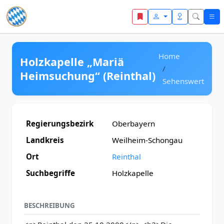
Zum Inhalt springen
Home
Holzkapelle „Mariä
Heimsuchung“ (Reinthal)
Sehenswert
Regierungsbezirk
Oberbayern
Landkreis
Weilheim-Schongau
Ort
Reinthal
Suchbegriffe
Holzkapelle
BESCHREIBUNG