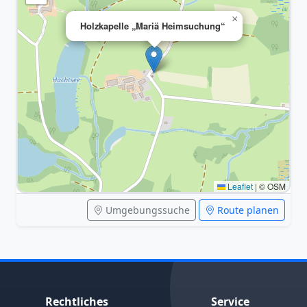
×
Holzkapelle „Mariä Heimsuchung“
Leaflet
|
© OSM
Umgebungssuche
Route planen
Rechtliches
Service