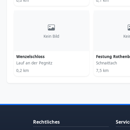
0,0 km
0,1 km
Kein Bild
Kei
Wenzelschloss
Festung Rothenb
Lauf an der Pegnitz
Schnaittach
0,2 km
7,5 km
Rechtliches
Servic