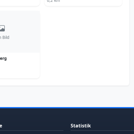
0,2 km
n Bild
erg
e
Statistik