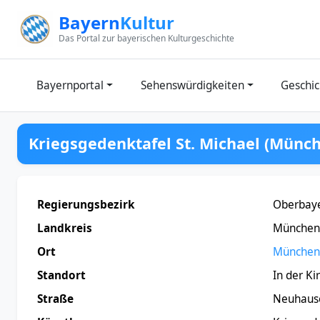
Zum Inhalt springen
Bayern
Kultur
Das Portal zur bayerischen Kulturgeschichte
Bayernportal
Sehenswürdigkeiten
Geschic
Kriegsgedenktafel St. Michael (Münc
Regierungsbezirk
Oberbay
Landkreis
München 
Ort
München
Standort
In der Ki
Straße
Neuhaus