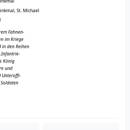
enkmal
enkmal, St. Michael
8
hrem Fahnen-
en im Kriege
 in den Reihen
.Infantrie-
s König
ere und
 Unteroffi-
 Soldaten