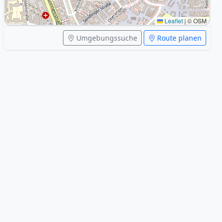
Leaflet
|
© OSM
Umgebungssuche
Route planen