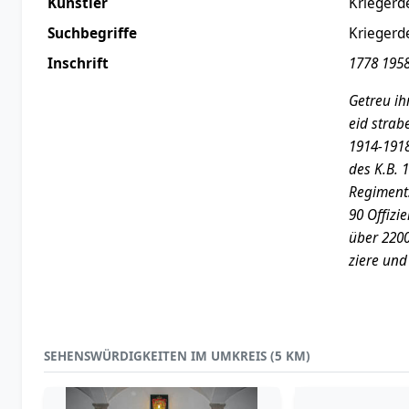
Künstler
Kriegerd
Suchbegriffe
Kriegerd
Inschrift
1778 195
Getreu i
eid strab
1914-1918
des K.B. 1
Regiment
90 Offizi
über 2200
ziere und
SEHENSWÜRDIGKEITEN IM UMKREIS (5 KM)