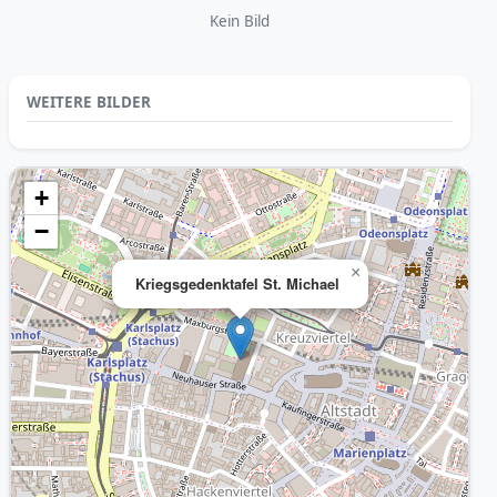
Kein Bild
WEITERE BILDER
+
−
×
Kriegsgedenktafel St. Michael