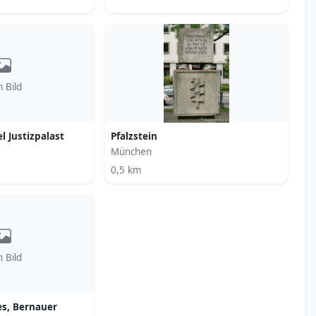
n Bild
l Justizpalast
Pfalzstein
München
0,5 km
n Bild
es, Bernauer