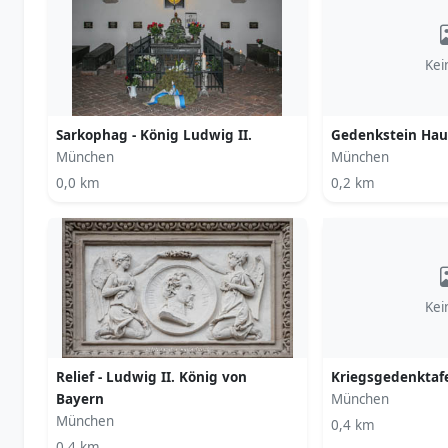
Kei
Sarkophag - König Ludwig II.
Gedenkstein Ha
München
München
0,0 km
0,2 km
Kei
Relief - Ludwig II. König von
Kriegsgedenktaf
Bayern
München
München
0,4 km
0,4 km