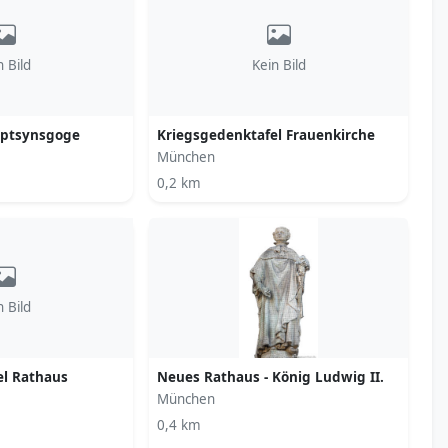
n Bild
Kein Bild
uptsynsgoge
Kriegsgedenktafel Frauenkirche
München
0,2 km
n Bild
el Rathaus
Neues Rathaus - König Ludwig II.
München
0,4 km