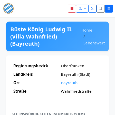
Zum Inhalt springen
Büste König Ludwig II.
Home
(Villa Wahnfried)
(Bayreuth)
Sehenswert
Regierungsbezirk
Oberfranken
Landkreis
Bayreuth (Stadt)
Ort
Bayreuth
Straße
Wahnfriedstraße
SEHENSWÜRDIGKEITEN IM UMKREIS (5 KM)