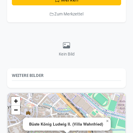
Zum Merkzettel
Kein Bild
WEITERE BILDER
+
−
×
Büste König Ludwig II. (Villa Wahnfried)