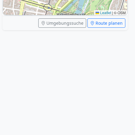
Leaflet
|
© OSM
Umgebungssuche
Route planen