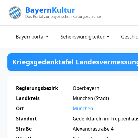
Zum Inhalt springen
Bayern
Kultur
Das Portal zur bayerischen Kulturgeschichte
Bayernportal
Sehenswürdigkeiten
Geschic
Kriegsgedenktafel Landesvermessun
Regierungsbezirk
Oberbayern
Landkreis
München (Stadt)
Ort
München
Standort
Gedenktafeln im Treppenhau
Straße
Alexandrastraße 4