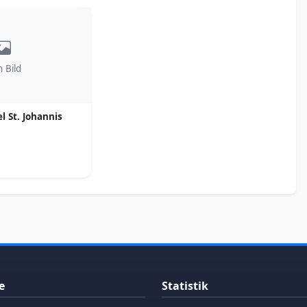
n Bild
l St. Johannis
e
Statistik