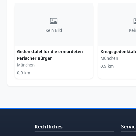
Kein Bild
Kei
Gedenktafel für die ermordeten
Kriegsgedenktafe
Perlacher Bürger
München
München
0,9 km
0,9 km
Rechtliches
Servic