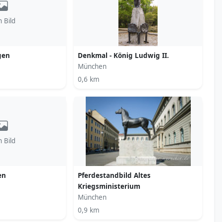
n Bild
gen
Denkmal - König Ludwig II.
München
0,6 km
n Bild
en
Pferdestandbild Altes
Kriegsministerium
München
0,9 km