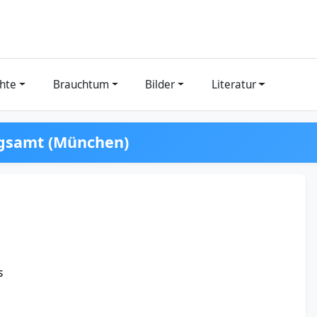
hte
Brauchtum
Bilder
Literatur
gsamt (München)
s