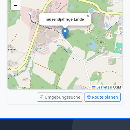
−
×
Tausendjährige Linde
Leaflet
|
© OSM
Umgebungssuche
Route planen