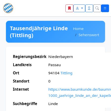
Zum Inhalt springen
Tausendjährige Linde
Home
(Tittling)
Sehenswert
Regierungsbezirk
Niederbayern
Landkreis
Passau
Ort
94104
Tittling
Standort
0
Internet
https://www.baumkunde.de/baumre
1000_jaehrige_linde_an_der_kapelle
Suchbegriffe
Linde