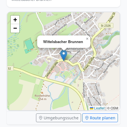
+
−
×
Wittelsbacher Brunnen
Leaflet
|
© OSM
Umgebungssuche
Route planen