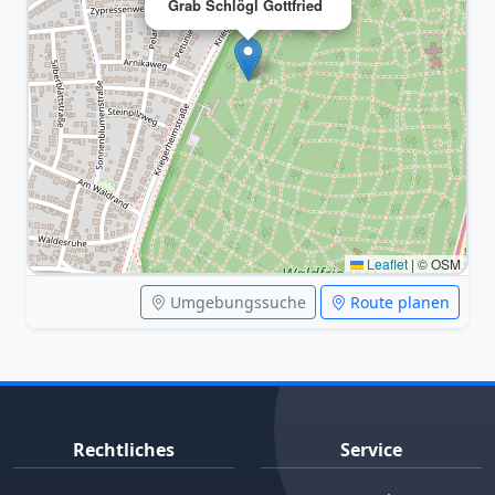
Grab Schlögl Gottfried
Leaflet
|
© OSM
Umgebungssuche
Route planen
Rechtliches
Service